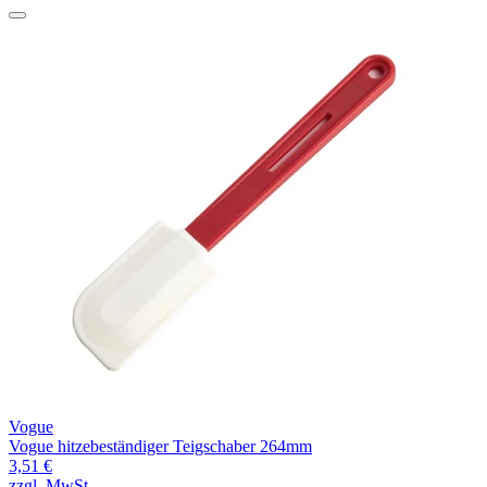
Vogue
Vogue hitzebeständiger Teigschaber 264mm
3,51 €
zzgl. MwSt.