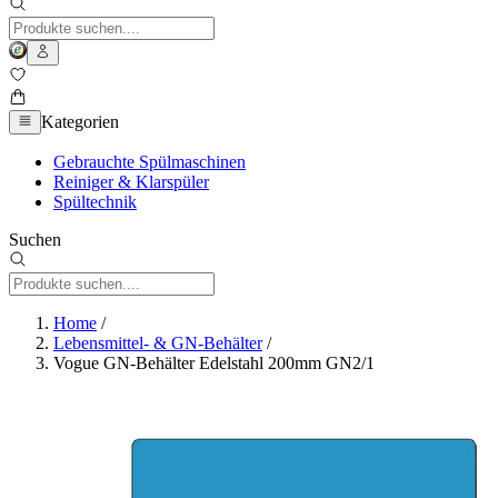
Kategorien
Gebrauchte Spülmaschinen
Reiniger & Klarspüler
Spültechnik
Suchen
Home
/
Lebensmittel- & GN-Behälter
/
Vogue GN-Behälter Edelstahl 200mm GN2/1