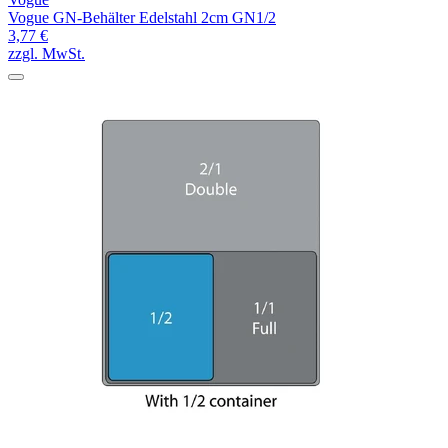
Vogue GN-Behälter Edelstahl 2cm GN1/2
3,77 €
zzgl. MwSt.