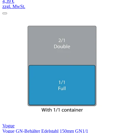
4,39 €
zzgl. MwSt.
Vogue
Vogue GN-Behälter Edelstahl 150mm GN1/1