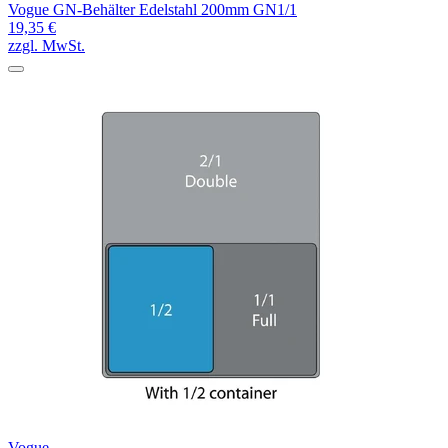
Vogue GN-Behälter Edelstahl 200mm GN1/1
19,35 €
zzgl. MwSt.
Vogue