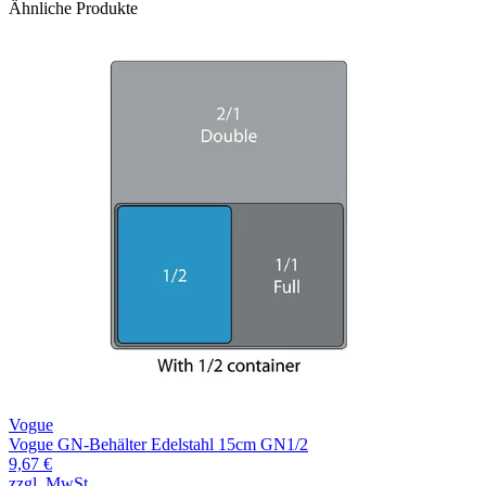
Ähnliche Produkte
Vogue
Vogue GN-Behälter Edelstahl 15cm GN1/2
9,67 €
zzgl. MwSt.