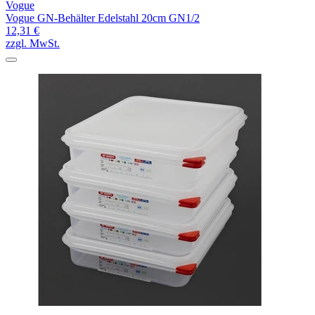
Vogue
Vogue GN-Behälter Edelstahl 20cm GN1/2
12,31 €
zzgl. MwSt.