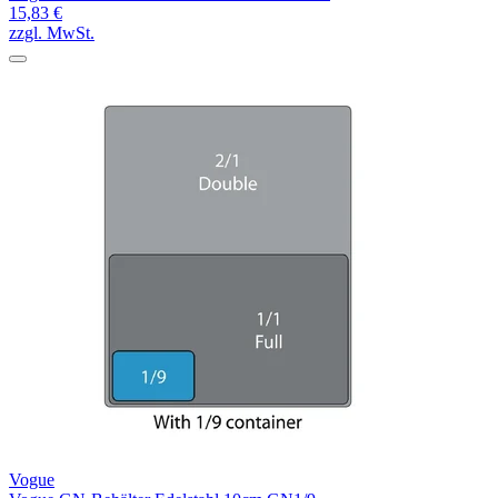
15,83 €
zzgl. MwSt.
Vogue