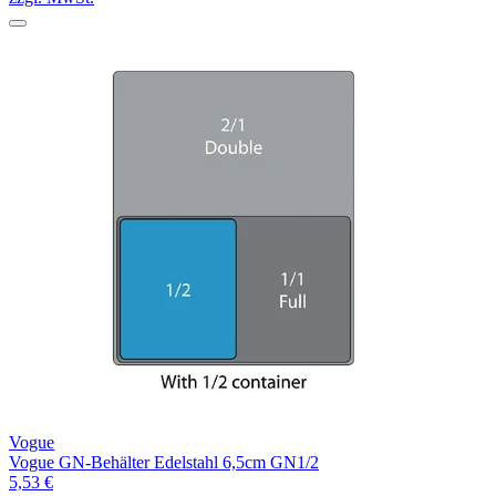
Vogue
Vogue GN-Behälter Edelstahl 6,5cm GN1/2
5,53 €