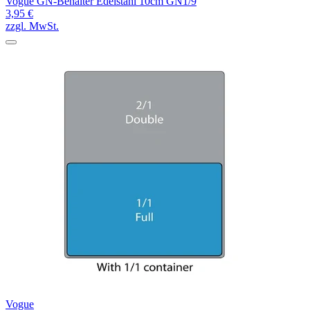
Vogue GN-Behälter Edelstahl 10cm GN1/9
3,95 €
zzgl. MwSt.
Vogue