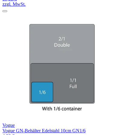
zzgl. MwSt.
Vogue
Vogue GN-Behälter Edelstahl 10cm GN1/6