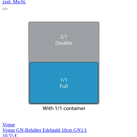
zzgl. MwSt.
Vogue
Vogue GN-Behälter Edelstahl 10cm GN1/1
10,55 €