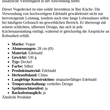
zusätzliche Vielseitigkeit in der Anwendung bietet.
Dieser Vogedeckel ist eine solide Investition in Ihre Küche. Die
Verwendung von hochwertigem Edelstahl gewährleistet nicht nur
hervorragende Leistung, sondern auch eine lange Lebensdauer selbst
bei häufigem Gebrauch im gewerblichen Bereich. Er überzeugt mit
seinem schlichten, silbernen Design, das sich in jede
Küchenausstattung einfügt, während er gleichzeitig die Ansprüche an
Robustheit erfüllt.
Marke:
Vogue
Abmessungen:
28 cm (Ø)
Material:
Edelstahl
Gewicht:
530 g
Typ:
Deckel
Farbe:
Silber
Produktmaterial:
Edelstahl
Herkunftsland:
China
Langlebige Konstruktion:
strapazierfähiger Edelstahl
Temperaturhaltung:
vertieftes Design
Spülmaschinenfest:
ja
Backofentauglich:
ja
Ähnliche Produkte