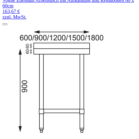
Vogue Edelstahl Arbeitstisch mit Aufkantung und Regalboden 60 x
60cm
163,67 €
zzgl. MwSt.