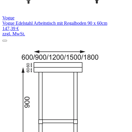
Vogue
Vogue Edelstahl Arbeitstisch mit Regalboden 90 x 60cm
147,39 €
zzgl. MwSt.