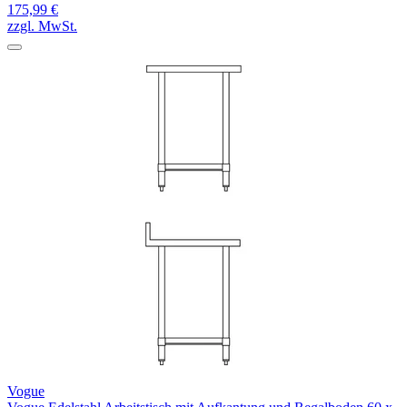
175,99 €
zzgl. MwSt.
Vogue