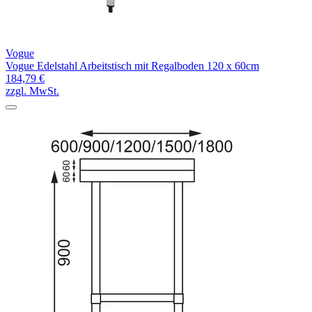
Vogue
Vogue Edelstahl Arbeitstisch mit Regalboden 120 x 60cm
184,79 €
zzgl. MwSt.