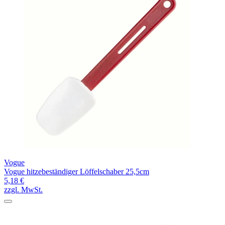
Vogue
Vogue hitzebeständiger Löffelschaber 25,5cm
5,18 €
zzgl. MwSt.