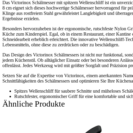
Das Victorinox Schälmesser mit spitzem Wellenschliff ist ein unverz
8 cm eignet sich dieses hochwertige Schälmesser hervorragend für p
Klinge aus rostfreiem Stahl gewährleistet Langlebigkeit und überragen
Ergebnisse erzielen.
Besonders hervorzuheben ist der ergonomische, rutschfeste Nylon Grif
Küche zum Kinderspiel. Egal, ob in einem Restaurant, einer Kantine 
Schneidearbeit erheblich erleichtert. Die innovative Wellenschliff-T
Lebensmitteln, ohne diese zu zerdrücken oder zu beschädigen.
Das Design des Victorinox Schälmessers ist nicht nur funktional, sonde
jedem Küchenstil. Ob alltäglicher Einsatz oder bei besonderen Anläs
offenlässt. Jedes Werkzeug wird mit größter Sorgfalt und Präzision 
Setzen Sie auf die Expertise von Victorinox, einem anerkannten Nam
Schnittfähigkeiten des Schälmessers und optimieren Sie Ihre Küchenar
Spitzes Wellenschliff für saubere Schnitte und müheloses Sch
Rutschfester, ergonomischer Griff für eine komfortable und si
Ähnliche Produkte