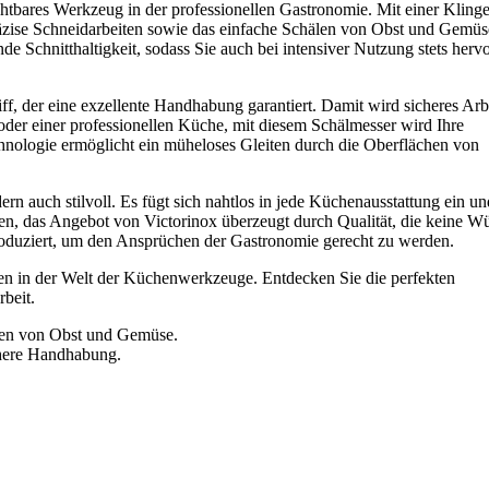
ichtbares Werkzeug in der professionellen Gastronomie. Mit einer Kling
räzise Schneidarbeiten sowie das einfache Schälen von Obst und Gemüs
de Schnitthaltigkeit, sodass Sie auch bei intensiver Nutzung stets herv
f, der eine exzellente Handhabung garantiert. Damit wird sicheres Arbe
oder einer professionellen Küche, mit diesem Schälmesser wird Ihre
echnologie ermöglicht ein müheloses Gleiten durch die Oberflächen von
rn auch stilvoll. Es fügt sich nahtlos in jede Küchenausstattung ein un
sen, das Angebot von Victorinox überzeugt durch Qualität, die keine W
produziert, um den Ansprüchen der Gastronomie gerecht zu werden.
en in der Welt der Küchenwerkzeuge. Entdecken Sie die perfekten
beit.
älen von Obst und Gemüse.
chere Handhabung.