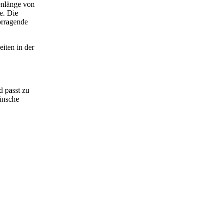
enlänge von
e. Die
orragende
iten in der
d passt zu
ünsche