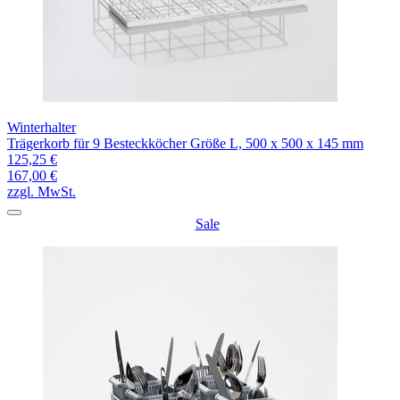
Winterhalter
Trägerkorb für 9 Besteckköcher Größe L, 500 x 500 x 145 mm
125,25 €
167,00 €
zzgl. MwSt.
Sale