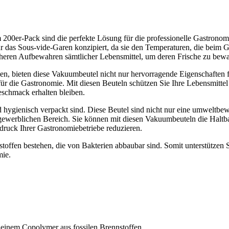
0er-Pack sind die perfekte Lösung für die professionelle Gastronom
r das Sous-vide-Garen konzipiert, da sie den Temperaturen, die beim 
icheren Aufbewahren sämtlicher Lebensmittel, um deren Frische zu bew
ien, bieten diese Vakuumbeutel nicht nur hervorragende Eigenschaften f
r die Gastronomie. Mit diesen Beuteln schützen Sie Ihre Lebensmittel 
schmack erhalten bleiben.
und hygienisch verpackt sind. Diese Beutel sind nicht nur eine umweltbe
 gewerblichen Bereich. Sie können mit diesen Vakuumbeuteln die Haltb
druck Ihrer Gastronomiebetriebe reduzieren.
ebstoffen bestehen, die von Bakterien abbaubar sind. Somit unterstützen S
mie.
d einem Copolymer aus fossilen Brennstoffen