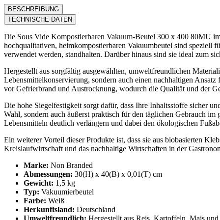
BESCHREIBUNG
TECHNISCHE DATEN
Die Sous Vide Kompostierbaren Vakuum-Beutel 300 x 400 80MU im 20
hochqualitativen, heimkompostierbaren Vakuumbeutel sind speziell fü
verwendet werden, standhalten. Darüber hinaus sind sie ideal zum s
Hergestellt aus sorgfältig ausgewählten, umweltfreundlichen Material
Lebensmittelkonservierung, sondern auch einen nachhaltigen Ansatz fü
vor Gefrierbrand und Austrocknung, wodurch die Qualität und der Ge
Die hohe Siegelfestigkeit sorgt dafür, dass Ihre Inhaltsstoffe sicher 
Wahl, sondern auch äußerst praktisch für den täglichen Gebrauch im
Lebensmitteln deutlich verlängern und dabei den ökologischen Fußab
Ein weiterer Vorteil dieser Produkte ist, dass sie aus biobasierten Kl
Kreislaufwirtschaft und das nachhaltige Wirtschaften in der Gastrono
Marke:
Non Branded
Abmessungen:
30(H) x 40(B) x 0,01(T) cm
Gewicht:
1,5 kg
Typ:
Vakuumierbeutel
Farbe:
Weiß
Herkunftsland:
Deutschland
Umweltfreundlich:
Hergestellt aus Reis, Kartoffeln, Mais un