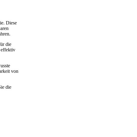
ie. Diese
Garen
ahren.
ür die
effektiv
wusste
arkeit von
ie die