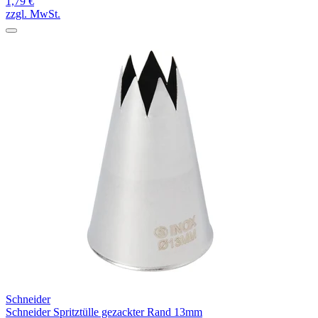
1,79 €
zzgl. MwSt.
Schneider
Schneider Spritztülle gezackter Rand 13mm