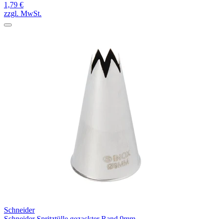
1,79 €
zzgl. MwSt.
Schneider
Schneider Spritztülle gezackter Rand 9mm