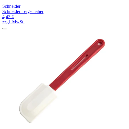
Schneider
Schneider Teigschaber
4,42 €
zzgl. MwSt.