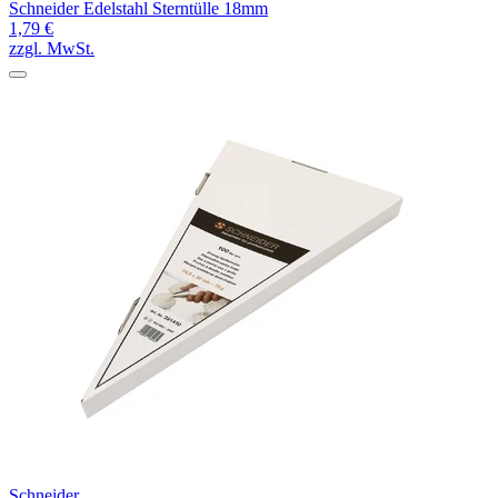
Schneider Edelstahl Sterntülle 18mm
1,79 €
zzgl. MwSt.
Schneider