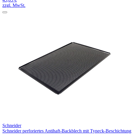
zzgl. MwSt.
Schneider
Schneider perforiertes Antihaft-Backblech mit Tyneck-Beschichtung