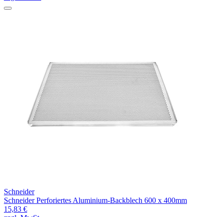
Schneider
Schneider Perforiertes Aluminium-Backblech 600 x 400mm
15,83 €