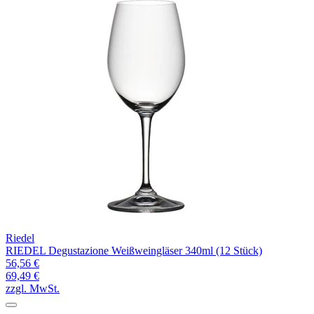
Riedel
RIEDEL Degustazione Weißweingläser 340ml (12 Stück)
56,56 €
69,49 €
zzgl. MwSt.