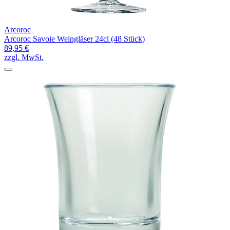
Arcoroc
Arcoroc Savoie Weingläser 24cl (48 Stück)
89,95 €
zzgl. MwSt.