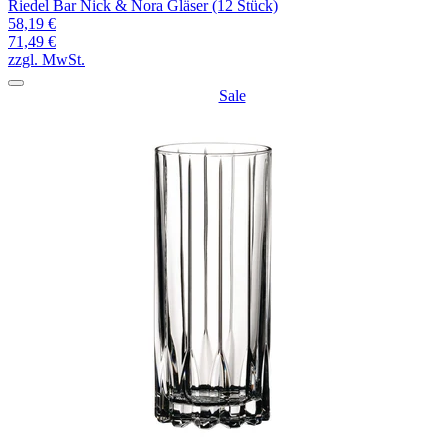
Riedel Bar Nick & Nora Gläser (12 Stück)
58,19 €
71,49 €
zzgl. MwSt.
Sale