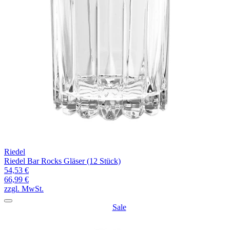
Riedel
Riedel Bar Rocks Gläser (12 Stück)
54,53 €
66,99 €
zzgl. MwSt.
Sale