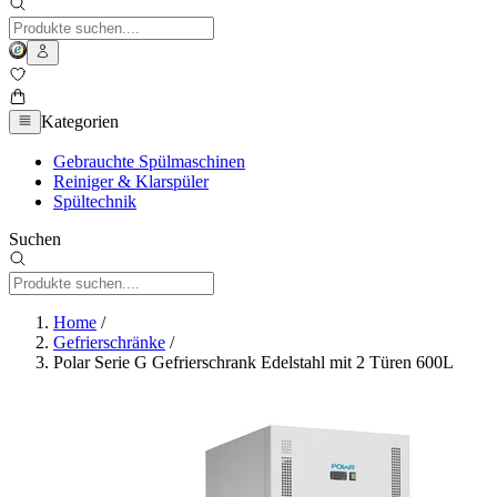
Kategorien
Gebrauchte Spülmaschinen
Reiniger & Klarspüler
Spültechnik
Suchen
Home
/
Gefrierschränke
/
Polar Serie G Gefrierschrank Edelstahl mit 2 Türen 600L