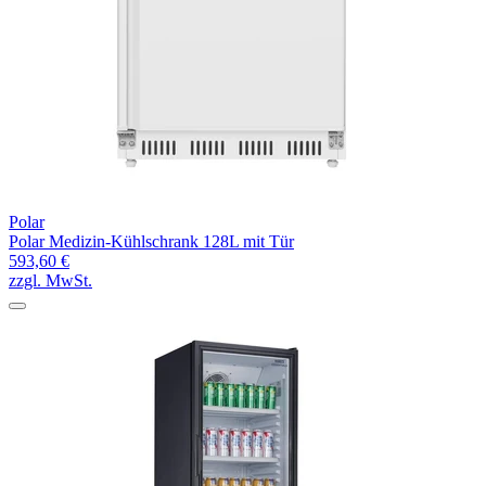
Polar
Polar Medizin-Kühlschrank 128L mit Tür
593,60 €
zzgl. MwSt.