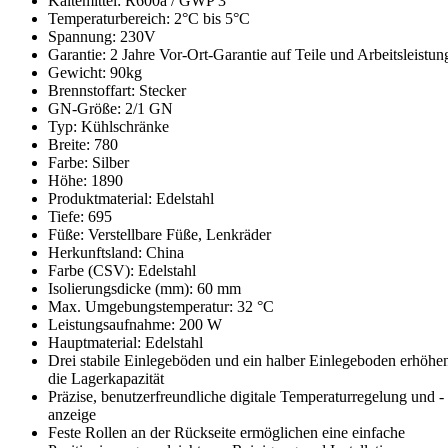
Kältemittel: R600a / GWP 3
Temperaturbereich: 2°C bis 5°C
Spannung: 230V
Garantie: 2 Jahre Vor-Ort-Garantie auf Teile und Arbeitsleistun
Gewicht: 90kg
Brennstoffart: Stecker
GN-Größe: 2/1 GN
Typ: Kühlschränke
Breite: 780
Farbe: Silber
Höhe: 1890
Produktmaterial: Edelstahl
Tiefe: 695
Füße: Verstellbare Füße, Lenkräder
Herkunftsland: China
Farbe (CSV): Edelstahl
Isolierungsdicke (mm): 60 mm
Max. Umgebungstemperatur: 32 °C
Leistungsaufnahme: 200 W
Hauptmaterial: Edelstahl
Drei stabile Einlegeböden und ein halber Einlegeboden erhöhe
die Lagerkapazität
Präzise, benutzerfreundliche digitale Temperaturregelung und -
anzeige
Feste Rollen an der Rückseite ermöglichen eine einfache