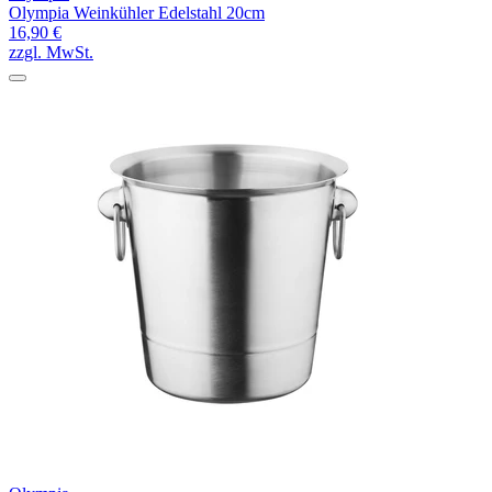
Olympia Weinkühler Edelstahl 20cm
16,90 €
zzgl. MwSt.