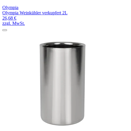
Olympia
Olympia Weinkühler verkupfert 2L
26,68 €
zzgl. MwSt.