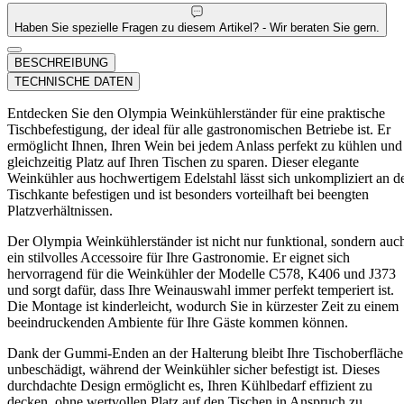
Haben Sie spezielle Fragen zu diesem Artikel? - Wir beraten Sie gern.
BESCHREIBUNG
TECHNISCHE DATEN
Entdecken Sie den Olympia Weinkühlerständer für eine praktische
Tischbefestigung, der ideal für alle gastronomischen Betriebe ist. Er
ermöglicht Ihnen, Ihren Wein bei jedem Anlass perfekt zu kühlen und
gleichzeitig Platz auf Ihren Tischen zu sparen. Dieser elegante
Weinkühler aus hochwertigem Edelstahl lässt sich unkompliziert an d
Tischkante befestigen und ist besonders vorteilhaft bei beengten
Platzverhältnissen.
Der Olympia Weinkühlerständer ist nicht nur funktional, sondern auc
ein stilvolles Accessoire für Ihre Gastronomie. Er eignet sich
hervorragend für die Weinkühler der Modelle C578, K406 und J373
und sorgt dafür, dass Ihre Weinauswahl immer perfekt temperiert ist.
Die Montage ist kinderleicht, wodurch Sie in kürzester Zeit zu einem
beeindruckenden Ambiente für Ihre Gäste kommen können.
Dank der Gummi-Enden an der Halterung bleibt Ihre Tischoberfläche
unbeschädigt, während der Weinkühler sicher befestigt ist. Dieses
durchdachte Design ermöglicht es, Ihren Kühlbedarf effizient zu
decken, ohne wertvollen Platz auf den Tischen in Anspruch zu