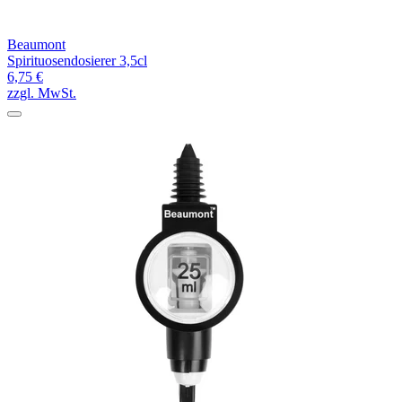
Beaumont
Spirituosendosierer 3,5cl
6,75 €
zzgl. MwSt.