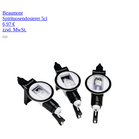
Beaumont
Spirituosendosierer 5cl
6,97 €
zzgl. MwSt.