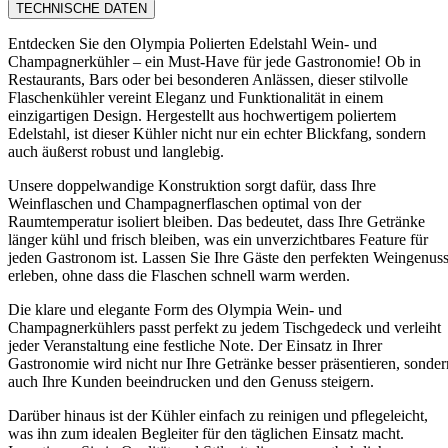
TECHNISCHE DATEN
Entdecken Sie den Olympia Polierten Edelstahl Wein- und
Champagnerkühler – ein Must-Have für jede Gastronomie! Ob in
Restaurants, Bars oder bei besonderen Anlässen, dieser stilvolle
Flaschenkühler vereint Eleganz und Funktionalität in einem
einzigartigen Design. Hergestellt aus hochwertigem poliertem
Edelstahl, ist dieser Kühler nicht nur ein echter Blickfang, sondern
auch äußerst robust und langlebig.
Unsere doppelwandige Konstruktion sorgt dafür, dass Ihre
Weinflaschen und Champagnerflaschen optimal von der
Raumtemperatur isoliert bleiben. Das bedeutet, dass Ihre Getränke
länger kühl und frisch bleiben, was ein unverzichtbares Feature für
jeden Gastronom ist. Lassen Sie Ihre Gäste den perfekten Weingenus
erleben, ohne dass die Flaschen schnell warm werden.
Die klare und elegante Form des Olympia Wein- und
Champagnerkühlers passt perfekt zu jedem Tischgedeck und verleiht
jeder Veranstaltung eine festliche Note. Der Einsatz in Ihrer
Gastronomie wird nicht nur Ihre Getränke besser präsentieren, sonder
auch Ihre Kunden beeindrucken und den Genuss steigern.
Darüber hinaus ist der Kühler einfach zu reinigen und pflegeleicht,
was ihn zum idealen Begleiter für den täglichen Einsatz macht.