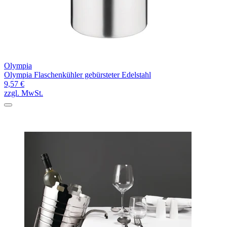
Olympia
Olympia Flaschenkühler gebürsteter Edelstahl
9,57 €
zzgl. MwSt.