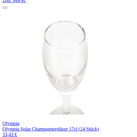
zzgl. MwSt.
Olympia
Olympia Solar Champagnergläser 17cl (24 Stück)
33,43 €