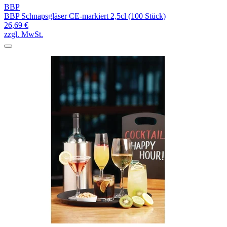
BBP
BBP Schnapsgläser CE-markiert 2,5cl (100 Stück)
26,69 €
zzgl. MwSt.