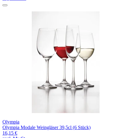
Olympia
Olympia Modale Weingläser 39,5cl (6 Stück)
16,15 €