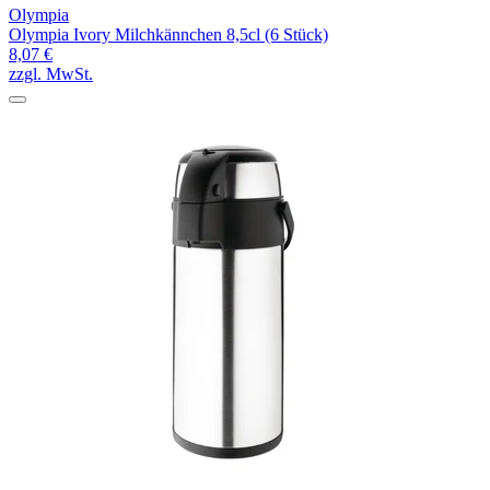
Olympia
Olympia Ivory Milchkännchen 8,5cl (6 Stück)
8,07 €
zzgl. MwSt.