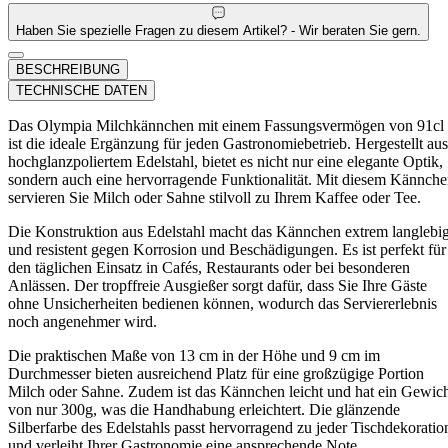
Haben Sie spezielle Fragen zu diesem Artikel? - Wir beraten Sie gern.
BESCHREIBUNG
TECHNISCHE DATEN
Das Olympia Milchkännchen mit einem Fassungsvermögen von 91cl
ist die ideale Ergänzung für jeden Gastronomiebetrieb. Hergestellt aus
hochglanzpoliertem Edelstahl, bietet es nicht nur eine elegante Optik,
sondern auch eine hervorragende Funktionalität. Mit diesem Kännch
servieren Sie Milch oder Sahne stilvoll zu Ihrem Kaffee oder Tee.
Die Konstruktion aus Edelstahl macht das Kännchen extrem langlebi
und resistent gegen Korrosion und Beschädigungen. Es ist perfekt für
den täglichen Einsatz in Cafés, Restaurants oder bei besonderen
Anlässen. Der tropffreie Ausgießer sorgt dafür, dass Sie Ihre Gäste
ohne Unsicherheiten bedienen können, wodurch das Serviererlebnis
noch angenehmer wird.
Die praktischen Maße von 13 cm in der Höhe und 9 cm im
Durchmesser bieten ausreichend Platz für eine großzügige Portion
Milch oder Sahne. Zudem ist das Kännchen leicht und hat ein Gewic
von nur 300g, was die Handhabung erleichtert. Die glänzende
Silberfarbe des Edelstahls passt hervorragend zu jeder Tischdekoratio
und verleiht Ihrer Gastronomie eine ansprechende Note.