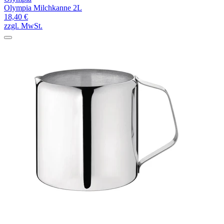
Olympia Milchkanne 2L
18,40 €
zzgl. MwSt.