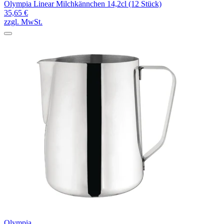
Olympia Linear Milchkännchen 14,2cl (12 Stück)
35,65 €
zzgl. MwSt.
Olympia