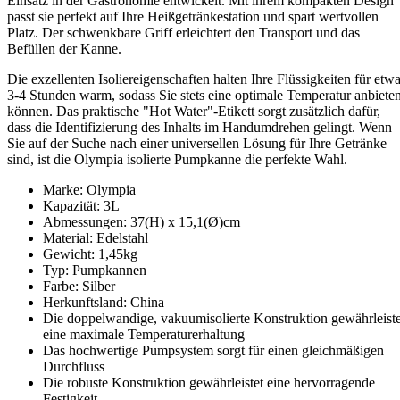
Einsatz in der Gastronomie entwickelt. Mit ihrem kompakten Design
passt sie perfekt auf Ihre Heißgetränkestation und spart wertvollen
Platz. Der schwenkbare Griff erleichtert den Transport und das
Befüllen der Kanne.
Die exzellenten Isoliereigenschaften halten Ihre Flüssigkeiten für etw
3-4 Stunden warm, sodass Sie stets eine optimale Temperatur anbiete
können. Das praktische "Hot Water"-Etikett sorgt zusätzlich dafür,
dass die Identifizierung des Inhalts im Handumdrehen gelingt. Wenn
Sie auf der Suche nach einer universellen Lösung für Ihre Getränke
sind, ist die Olympia isolierte Pumpkanne die perfekte Wahl.
Marke: Olympia
Kapazität: 3L
Abmessungen: 37(H) x 15,1(Ø)cm
Material: Edelstahl
Gewicht: 1,45kg
Typ: Pumpkannen
Farbe: Silber
Herkunftsland: China
Die doppelwandige, vakuumisolierte Konstruktion gewährleiste
eine maximale Temperaturerhaltung
Das hochwertige Pumpsystem sorgt für einen gleichmäßigen
Durchfluss
Die robuste Konstruktion gewährleistet eine hervorragende
Festigkeit