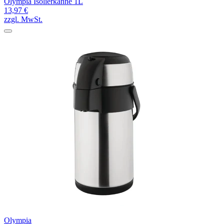
Olympia Isolierkanne 1L
13,97 €
zzgl. MwSt.
Olympia