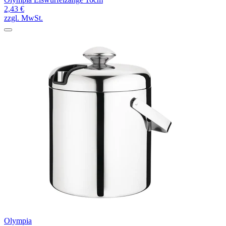
2,43 €
zzgl. MwSt.
Olympia