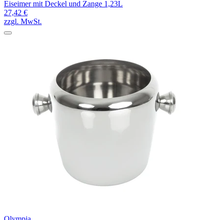
Eiseimer mit Deckel und Zange 1,23L
27,42 €
zzgl. MwSt.
Olympia