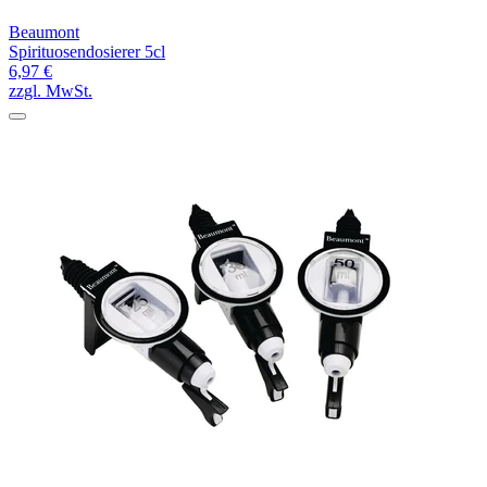
Beaumont
Spirituosendosierer 5cl
6,97 €
zzgl. MwSt.