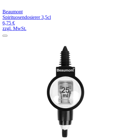
Beaumont
Spirituosendosierer 3,5cl
6,75 €
zzgl. MwSt.