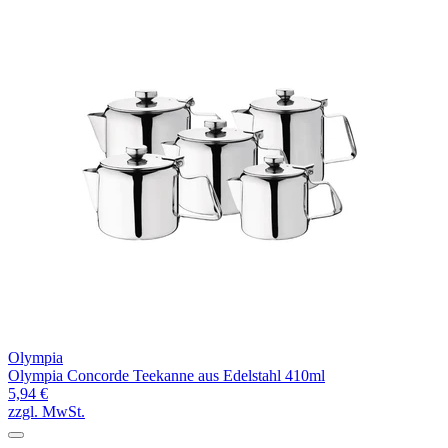
Olympia
Olympia Concorde Teekanne aus Edelstahl 410ml
5,94 €
zzgl. MwSt.