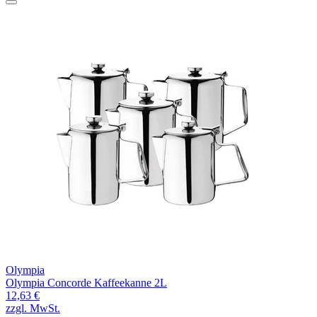
Olympia
Olympia Concorde Kaffeekanne 2L
12,63 €
zzgl. MwSt.