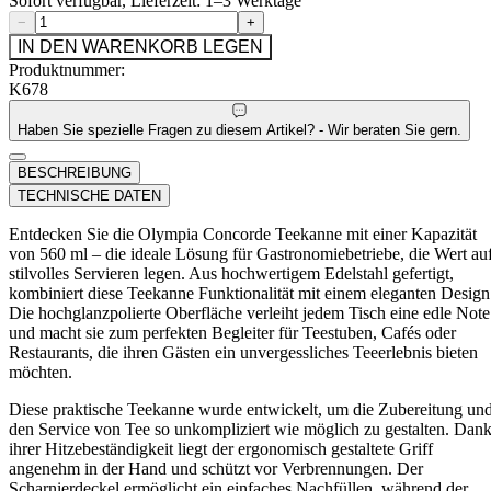
Sofort verfügbar, Lieferzeit: 1–3 Werktage
−
+
IN DEN WARENKORB LEGEN
Produktnummer:
K678
Haben Sie spezielle Fragen zu diesem Artikel? - Wir beraten Sie gern.
BESCHREIBUNG
TECHNISCHE DATEN
Entdecken Sie die Olympia Concorde Teekanne mit einer Kapazität
von 560 ml – die ideale Lösung für Gastronomiebetriebe, die Wert au
stilvolles Servieren legen. Aus hochwertigem Edelstahl gefertigt,
kombiniert diese Teekanne Funktionalität mit einem eleganten Design
Die hochglanzpolierte Oberfläche verleiht jedem Tisch eine edle Note
und macht sie zum perfekten Begleiter für Teestuben, Cafés oder
Restaurants, die ihren Gästen ein unvergessliches Teeerlebnis bieten
möchten.
Diese praktische Teekanne wurde entwickelt, um die Zubereitung un
den Service von Tee so unkompliziert wie möglich zu gestalten. Dan
ihrer Hitzebeständigkeit liegt der ergonomisch gestaltete Griff
angenehm in der Hand und schützt vor Verbrennungen. Der
Scharnierdeckel ermöglicht ein einfaches Nachfüllen, während der