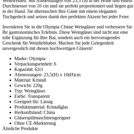
Weißweinen. Mit Abmessungen von 23,5 cm in der Höhe und einem
Durchmesser von 10 cm sind sie perfekt proportioniert und liegen gut
in der Hand. Sie überraschen Ihre Gäste mit einem eleganten
Tischgedeck und setzen damit den perfekten Akzent bei jeder Feier.
Investieren Sie in die Olympia Chime Weingläser und verbessern Sie
Ihr gastronomisches Erlebnis. Diese Weingläser sind nicht nur eine
tolle Ergänzung für Ihre Bar, sondern auch ein hervorragendes
Geschenk für Weinliebhaber. Machen Sie jede Gelegenheit
unvergesslich mit diesen hochwertigen Gläsern!
Marke: Olympia
Verpackungseinheit: 6
Kapazität: 62cl
Abmessungen: 23,5(H) x 10(Ø)cm
Material: Kristall
Gewicht: 220g
Typ: Weingläser
Farbe: Transparent
Geeignet für: Lässig
Produktmaterial: Kristallglas
Herkunftsland: China
Gläserspülmaschinengeeignet
Ohne CE-Markierung
Ähnliche Produkte