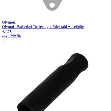
Olympia
Olympia Barbedarf Dreieckiger Edelstahl Abseihilfe
4,72 €
zzgl. MwSt.