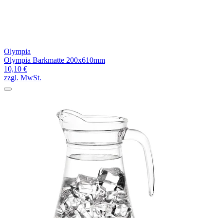
Olympia
Olympia Barkmatte 200x610mm
10,10 €
zzgl. MwSt.