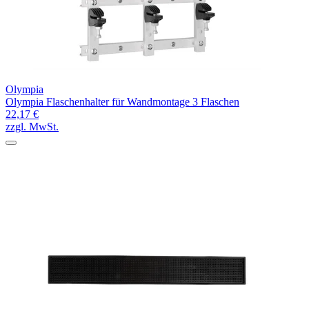
Olympia
Olympia Flaschenhalter für Wandmontage 3 Flaschen
22,17 €
zzgl. MwSt.