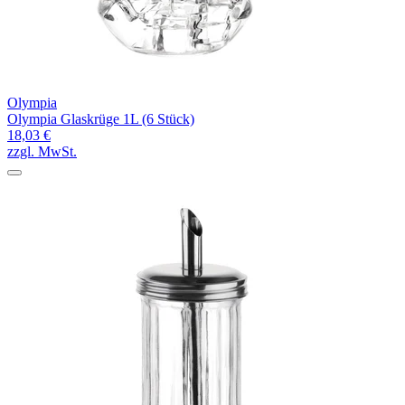
Olympia
Olympia Glaskrüge 1L (6 Stück)
18,03 €
zzgl. MwSt.