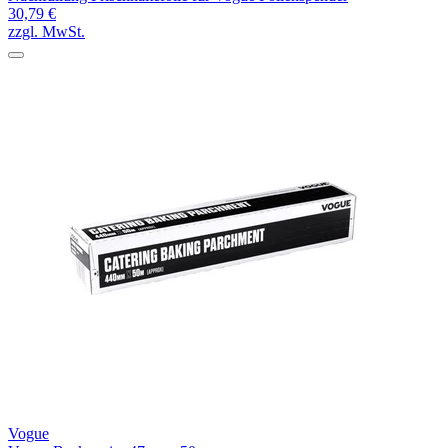
30,79 €
zzgl. MwSt.
Vogue