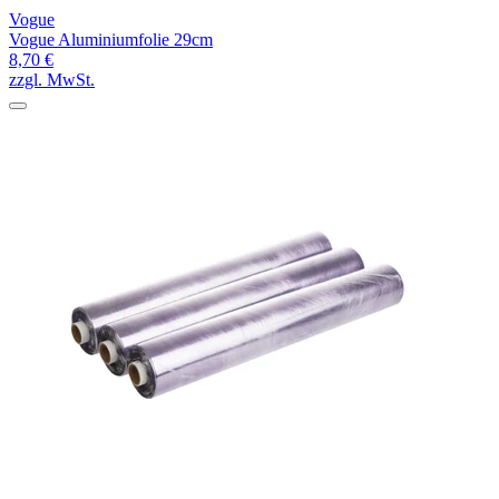
Vogue
Vogue Aluminiumfolie 29cm
8,70 €
zzgl. MwSt.