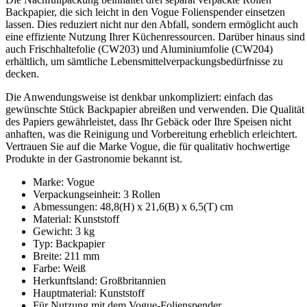
Backpapier, die sich leicht in den Vogue Folienspender einsetzen
lassen. Dies reduziert nicht nur den Abfall, sondern ermöglicht auch
eine effiziente Nutzung Ihrer Küchenressourcen. Darüber hinaus sind
auch Frischhaltefolie (CW203) und Aluminiumfolie (CW204)
erhältlich, um sämtliche Lebensmittelverpackungsbedürfnisse zu
decken.
Die Anwendungsweise ist denkbar unkompliziert: einfach das
gewünschte Stück Backpapier abreißen und verwenden. Die Qualität
des Papiers gewährleistet, dass Ihr Gebäck oder Ihre Speisen nicht
anhaften, was die Reinigung und Vorbereitung erheblich erleichtert.
Vertrauen Sie auf die Marke Vogue, die für qualitativ hochwertige
Produkte in der Gastronomie bekannt ist.
Marke: Vogue
Verpackungseinheit: 3 Rollen
Abmessungen: 48,8(H) x 21,6(B) x 6,5(T) cm
Material: Kunststoff
Gewicht: 3 kg
Typ: Backpapier
Breite: 211 mm
Farbe: Weiß
Herkunftsland: Großbritannien
Hauptmaterial: Kunststoff
Für Nutzung mit dem Vogue-Folienspender