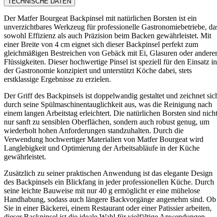
TECHNISCHE DATEN
Der Matfer Bourgeat Backpinsel mit natürlichen Borsten ist ein
unverzichtbares Werkzeug für professionelle Gastronomiebetriebe, da
sowohl Effizienz als auch Präzision beim Backen gewährleistet. Mit
einer Breite von 4 cm eignet sich dieser Backpinsel perfekt zum
gleichmäßigen Bestreichen von Gebäck mit Ei, Glasuren oder andere
Flüssigkeiten. Dieser hochwertige Pinsel ist speziell für den Einsatz in
der Gastronomie konzipiert und unterstützt Köche dabei, stets
erstklassige Ergebnisse zu erzielen.
Der Griff des Backpinsels ist doppelwandig gestaltet und zeichnet sic
durch seine Spülmaschinentauglichkeit aus, was die Reinigung nach
einem langen Arbeitstag erleichtert. Die natürlichen Borsten sind nich
nur sanft zu sensiblen Oberflächen, sondern auch robust genug, um
wiederholt hohen Anforderungen standzuhalten. Durch die
Verwendung hochwertiger Materialien von Matfer Bourgeat wird
Langlebigkeit und Optimierung der Arbeitsabläufe in der Küche
gewährleistet.
Zusätzlich zu seiner praktischen Anwendung ist das elegante Design
des Backpinsels ein Blickfang in jeder professionellen Küche. Durch
seine leichte Bauweise mit nur 40 g ermöglicht er eine mühelose
Handhabung, sodass auch längere Backvorgänge angenehm sind. Ob
Sie in einer Bäckerei, einem Restaurant oder einer Patissier arbeiten,
dieser Backpinsel ist die ideale Wahl für vielfältige Anwendungen.