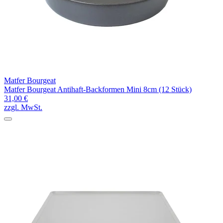
Matfer Bourgeat
Matfer Bourgeat Antihaft-Backformen Mini 8cm (12 Stück)
31,00 €
zzgl. MwSt.