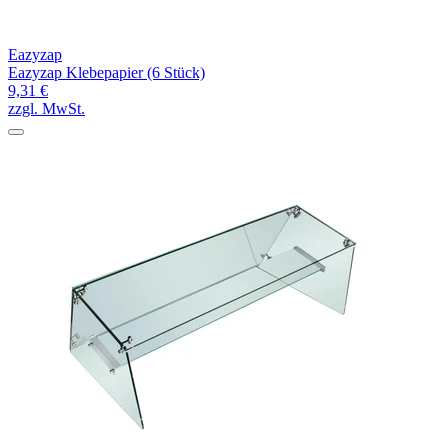
Eazyzap
Eazyzap Klebepapier (6 Stück)
9,31 €
zzgl. MwSt.