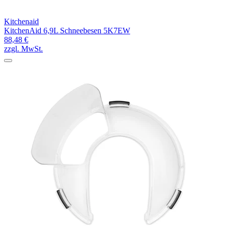
Kitchenaid
KitchenAid 6,9L Schneebesen 5K7EW
88,48 €
zzgl. MwSt.