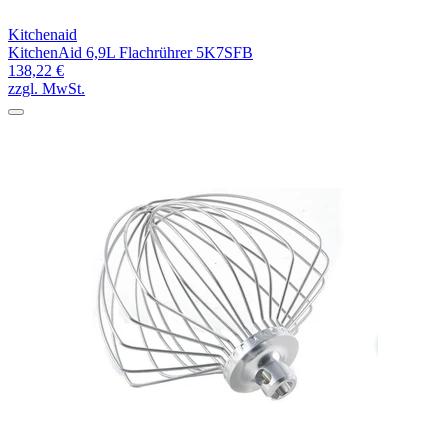
Kitchenaid
KitchenAid 6,9L Flachrührer 5K7SFB
138,22 €
zzgl. MwSt.