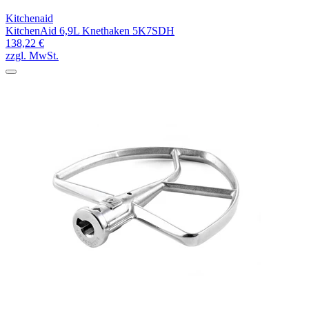
Kitchenaid
KitchenAid 6,9L Knethaken 5K7SDH
138,22 €
zzgl. MwSt.