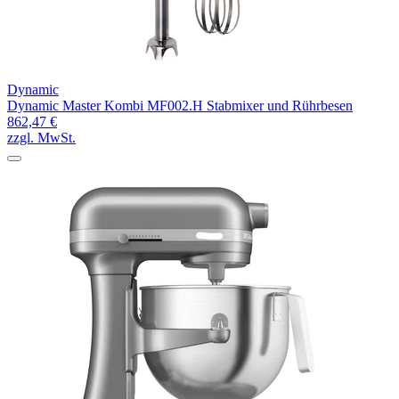
Dynamic
Dynamic Master Kombi MF002.H Stabmixer und Rührbesen
862,47 €
zzgl. MwSt.