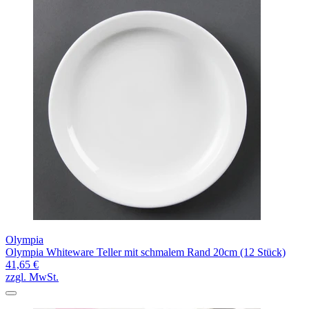
Olympia
Olympia Whiteware Teller mit schmalem Rand 20cm (12 Stück)
41,65 €
zzgl. MwSt.