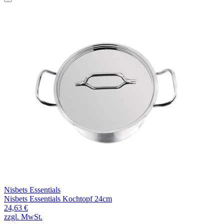
Nisbets Essentials
Nisbets Essentials Kochtopf 24cm
24,63 €
zzgl. MwSt.