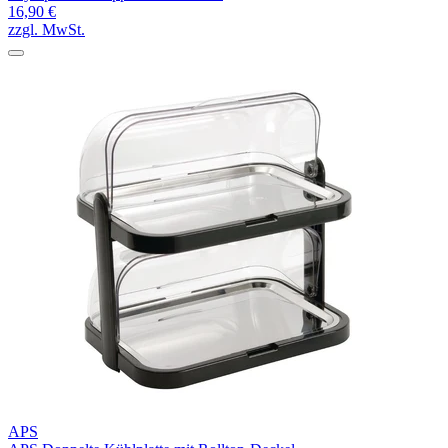
16,90 €
zzgl. MwSt.
APS