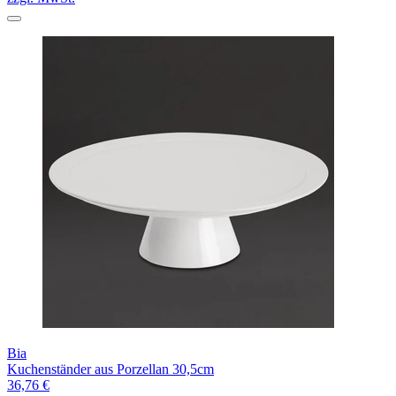
Bia
Kuchenständer aus Porzellan 30,5cm
36,76 €