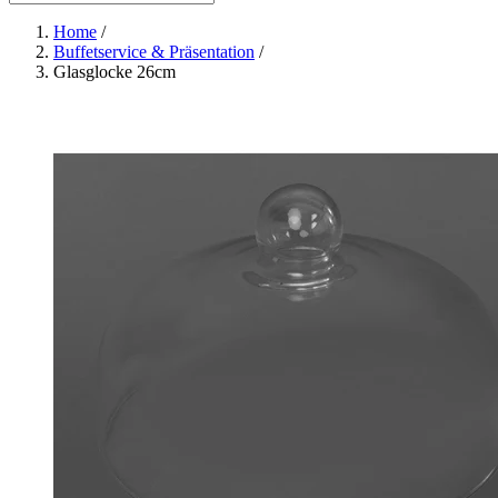
Home
/
Buffetservice & Präsentation
/
Glasglocke 26cm