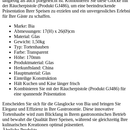
langlebig als auch pflegeleicht ist. Kombinieren Sie diese Glocke mit
der Räucherpistole (Produkt GJ486), um eine beeindruckende
Präsentation Ihrer Speisen zu erzielen und ein unvergessliches Erlebni
für Ihre Gäste zu schaffen.
Marke: Bia
Abmessungen: 17(H) x 26(Ø)cm
Material: Glas
Gewicht: 1,50kg
Typ: Tortenhauben
Farbe: Transparent
Höhe: 170mm
Produktmaterial: Glas
Herkunftsland: China
Hauptmaterial: Glas
Einteilige Konstruktion
Hält Kuchen und Käse länger frisch
Kombinieren Sie mit der Räucherpistole (Produkt GJ486) für
eine spannende Präsentation
Entscheiden Sie sich für die Glasglocke von Bia und bringen Sie
Eleganz und Effizienz in Ihre Gastronomie. Diese innovative
Tortenhaube wird zum Blickfang in Ihrem gastronomischen Betrieb
und bewahrt die Qualität Ihrer Speisen, während sie gleichzeitig Ihre
kulinarischen Kreationen optimal präsentiert.
Ähnliche Produkte