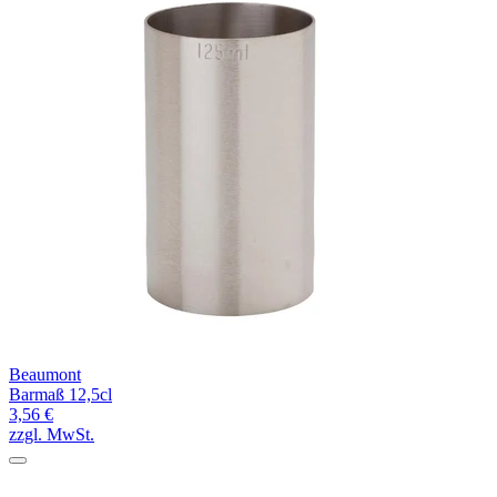
Beaumont
Barmaß 12,5cl
3,56 €
zzgl. MwSt.