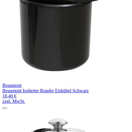
Beaumont
Beaumont Isolierter Runder Eiskübel Schwarz
18,40 €
zzgl. MwSt.