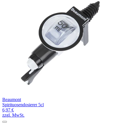
Beaumont
Spirituosendosierer 5cl
6,97 €
zzgl. MwSt.