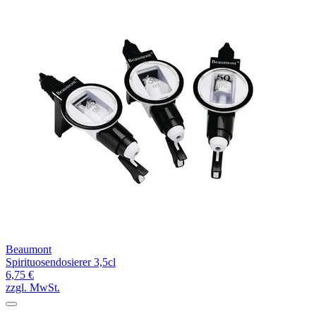
Beaumont
Spirituosendosierer 3,5cl
6,75 €
zzgl. MwSt.