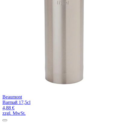
Beaumont
Barmaß 17,5cl
4,88 €
zzgl. MwSt.