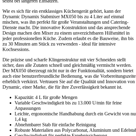
selbst bei längeren Einsätzen.
Wie es sich für ein erstklassiges Küchengerät gehört, kann der
Dynamic Dynamix Stabmixer MX050 bis zu 4 Liter auf einmal
mischen, was ihn perfekt für große Veranstaltungen und Catering-
Dienste macht. Die innovative Konstruktion und das ansprechende
Design machen den Mixer zu einem unverzichtbaren Hilfsmittel in
jeder professionellen Küche. Zudem erlaubt es die Bauweise, ihn bis
zu 30 Minuten am Stück zu verwenden - ideal für intensive
Kochsessions.
Die präzise und scharfe Klingenstruktur mit vier Schneiden stellt
sicher, dass alle Zutaten schnell und gleichmäßig vermischt werden.
Der MX050 überzeugt nicht nur in der Funktionalität, sondern bietet
auch eine benutzerfreundliche Bedienung, was die Vorbereitungszeit
erheblich verkürzt. Vertrauen Sie auf die Qualität und Innovation von
Dynamic, einer Marke, die für ihre Zuverlässigkeit bekannt ist.
Kapazität: 4 L für große Mengen
Variable Geschwindigkeit bis zu 13.000 U/min für feine
Anpassungen
Leichte, ergonomische Handhabung durch ein Gewicht von nu
1,4 kg
Abnehmbarer Stab für einfache Reinigung
Robuste Materialien aus Polycarbonat, Aluminium und Edelsta
Geschwindigkeit für perfekte Ergebnissicherung