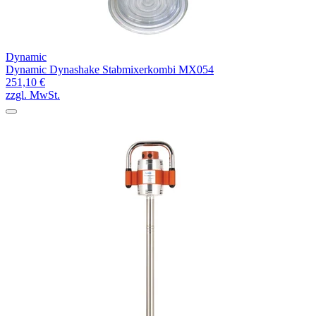
Dynamic
Dynamic Dynashake Stabmixerkombi MX054
251,10 €
zzgl. MwSt.