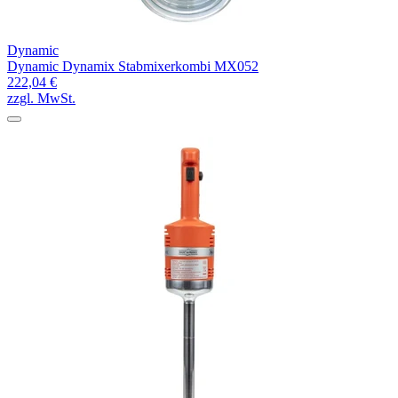
Dynamic
Dynamic Dynamix Stabmixerkombi MX052
222,04 €
zzgl. MwSt.