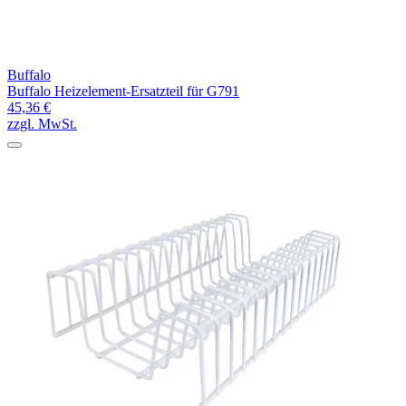
Buffalo
Buffalo Heizelement-Ersatzteil für G791
45,36 €
zzgl. MwSt.