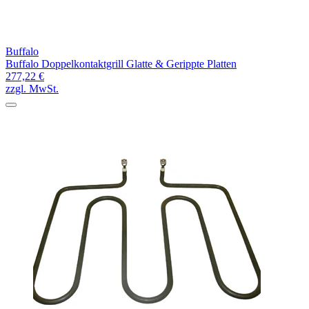
Buffalo
Buffalo Doppelkontaktgrill Glatte & Gerippte Platten
277,22 €
zzgl. MwSt.