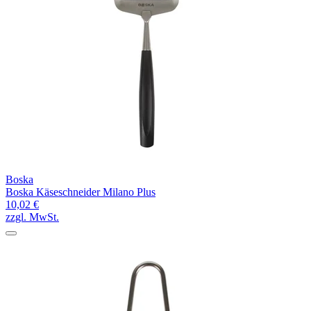
Boska
Boska Käseschneider Milano Plus
10,02 €
zzgl. MwSt.