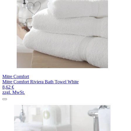
Mitre Comfort
Mitre Comfort Riviera Bath Towel White
8,62 €
zzgl. MwSt.