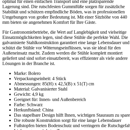
optimal für einen einfachen Transport und eine platzsparende
Lagerung sind. Die rutschfesten Gummifüße sorgen für zusätzliche
Stabilität und schützen empfindliche Böden, was in professionellen
Umgebungen von großer Bedeutung ist. Mit einer Sitzhöhe von 440
mm bieten sie angenehmen Komfort für Ihre Gäste.
Für Gastronomiebetriebe, die Wert auf Langlebigkeit und vielseitige
Einsatzmöglichkeiten legen, sind diese Stühle die perfekte Wahl. Die
galvanisierte Stahlkonstruktion garantiert eine lange Lebensdauer und
schützt die Stühle vor Witterungseinflüssen, was sie ideal für den
Außeneinsatz macht. Zudem werden die Stühle komplett montiert
geliefert und sind sofort einsatzbereit, was effizienter als viele andere
Lösungen in der Branche ist.
Marke: Bolero
Verpackungseinheit: 4 Stück
Abmessungen: 85(H) x 42,5(B) x 51(T) cm
Material: Galvanisierter Stahl
Gewicht: 4,9 kg
Geeignet für: Innen- und Außenbereich
Farbe: Schwarz
Herkunftsland: China
Das stapelbare Design hilft Ihnen, wichtigen Stauraum zu spar
Die robuste Konstruktion sorgt für eine lange Lebensdauer
Fußstopfen bieten Bodenschutz und verringern die Rutschgefa