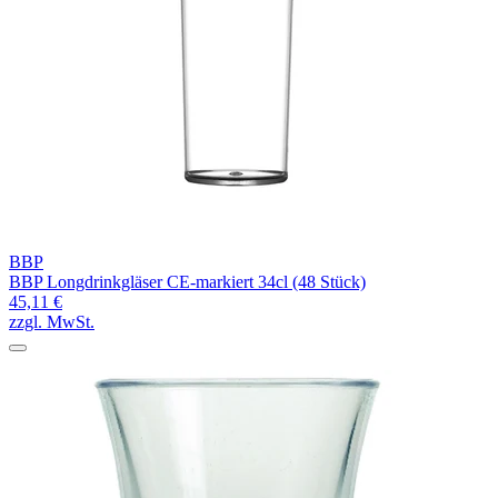
BBP
BBP Longdrinkgläser CE-markiert 34cl (48 Stück)
45,11 €
zzgl. MwSt.