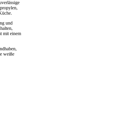
uverlässige
ypropylen,
 Küche.
ung und
halten,
t mit einem
andhaben,
ie weiße