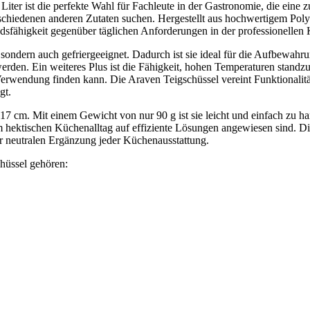
er ist die perfekte Wahl für Fachleute in der Gastronomie, die eine z
rschiedenen anderen Zutaten suchen. Hergestellt aus hochwertigem Pol
dsfähigkeit gegenüber täglichen Anforderungen in der professionellen
 sondern auch gefriergeeignet. Dadurch ist sie ideal für die Aufbewahr
erden. Ein weiteres Plus ist die Fähigkeit, hohen Temperaturen standzu
Verwendung finden kann. Die Araven Teigschüssel vereint Funktionalitä
gt.
7 cm. Mit einem Gewicht von nur 90 g ist sie leicht und einfach zu h
im hektischen Küchenalltag auf effiziente Lösungen angewiesen sind. D
r neutralen Ergänzung jeder Küchenausstattung.
hüssel gehören: