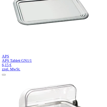
APS
APS Tablett GN1/1
6,15 €
zzgl. MwSt.