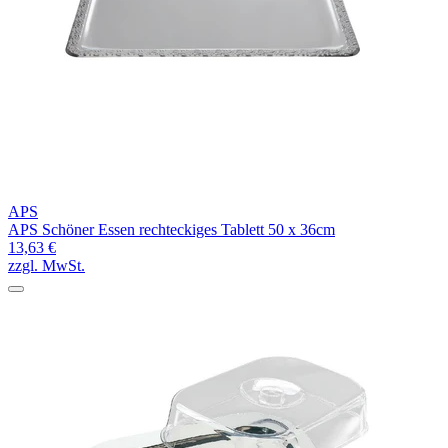
APS
APS Schöner Essen rechteckiges Tablett 50 x 36cm
13,63 €
zzgl. MwSt.