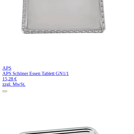
APS
APS Schöner Essen Tablett GN1/1
15,28 €
zzgl. MwSt.