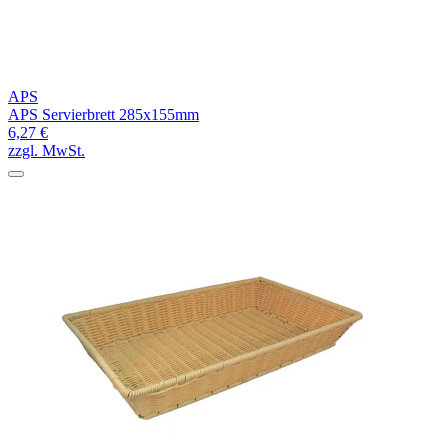
APS
APS Servierbrett 285x155mm
6,27 €
zzgl. MwSt.