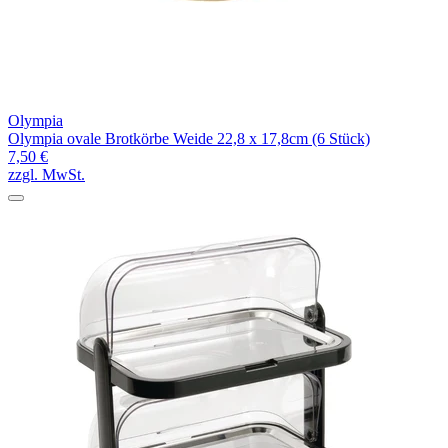
Olympia
Olympia ovale Brotkörbe Weide 22,8 x 17,8cm (6 Stück)
7,50 €
zzgl. MwSt.