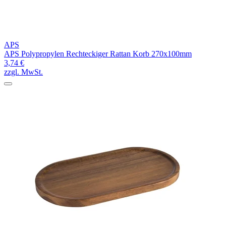
APS
APS Polypropylen Rechteckiger Rattan Korb 270x100mm
3,74 €
zzgl. MwSt.