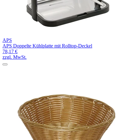
APS
APS Doppelte Kühlplatte mit Rolltop-Deckel
78,17 €
zzgl. MwSt.