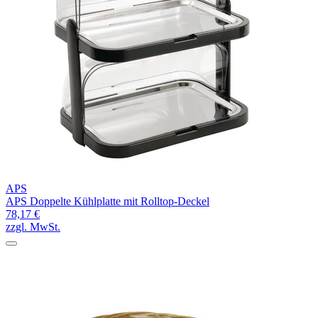
APS
APS Doppelte Kühlplatte mit Rolltop-Deckel
78,17 €
zzgl. MwSt.