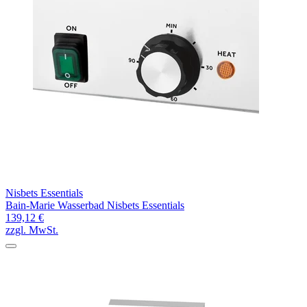
Nisbets Essentials
Bain-Marie Wasserbad Nisbets Essentials
139,12 €
zzgl. MwSt.