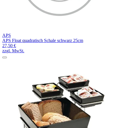
APS
APS Float quadratisch Schale schwarz 25cm
27,50 €
zzgl. MwSt.