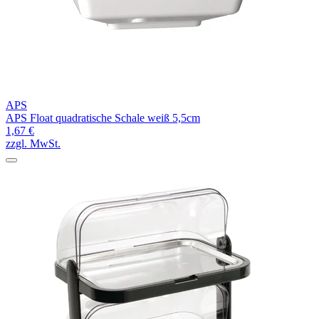
APS
APS Float quadratische Schale weiß 5,5cm
1,67 €
zzgl. MwSt.