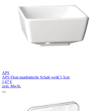
APS
APS Float quadratische Schale weiß 5,5cm
1,67 €
zzgl. MwSt.