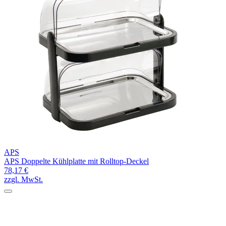
APS
APS Doppelte Kühlplatte mit Rolltop-Deckel
78,17 €
zzgl. MwSt.