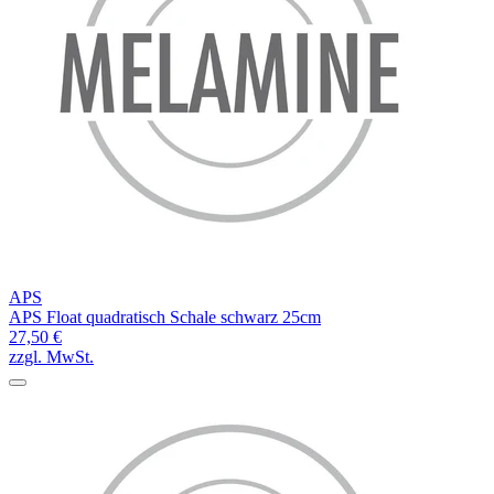
APS
APS Float quadratisch Schale schwarz 25cm
27,50 €
zzgl. MwSt.