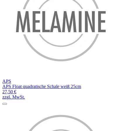
APS
APS Float quadratische Schale weiß 25cm
27,50 €
zzgl. MwSt.