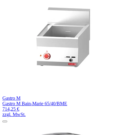
Gastro M
Gastro M Bain-Marie 65/40/BME
714,25 €
zzgl. MwSt.