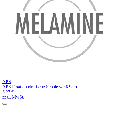
APS
APS Float quadratische Schale weiß 9cm
3,27 €
zzgl. MwSt.