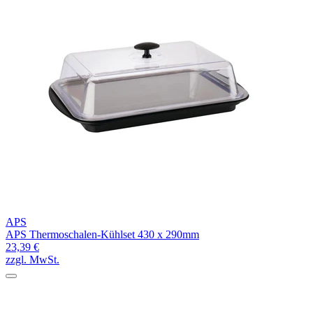
APS
APS Thermoschalen-Kühlset 430 x 290mm
23,39 €
zzgl. MwSt.