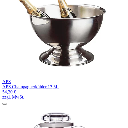
APS
APS Champagnerkühler 13,5L
54,20 €
zzgl. MwSt.