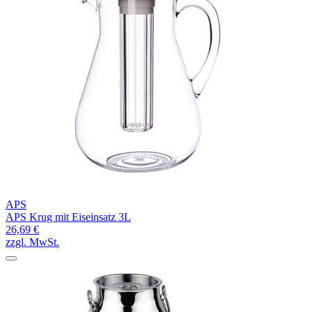
APS
APS Krug mit Eiseinsatz 3L
26,69 €
zzgl. MwSt.