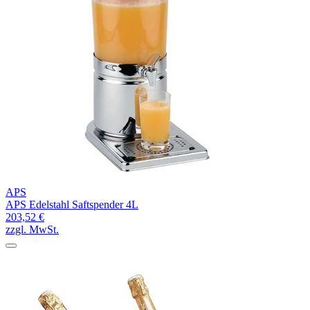
APS
APS Edelstahl Saftspender 4L
203,52 €
zzgl. MwSt.