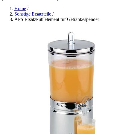
Home
/
Sonstige Ersatzteile
/
APS Ersatzkühlelement für Getränkespender