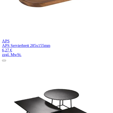
APS
APS Servierbrett 285x155mm
6,27 €
zzgl. MwSt.