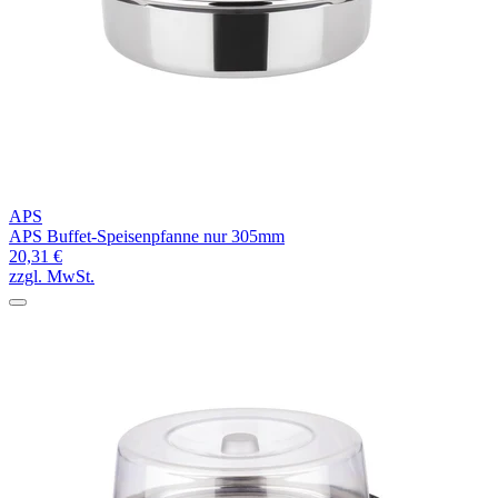
APS
APS Buffet-Speisenpfanne nur 305mm
20,31 €
zzgl. MwSt.