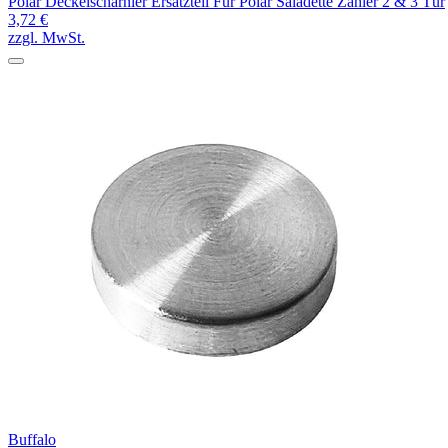
Polar Deckelscharnier Ersatzteil Für Polar Saladette Zähler 2 & 3 Tür
3,72 €
zzgl. MwSt.
Buffalo