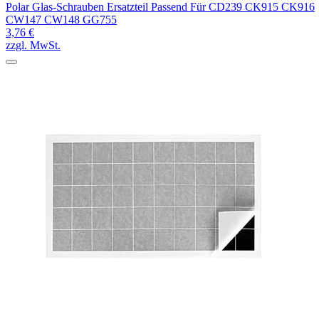
Polar Glas-Schrauben Ersatzteil Passend Für CD239 CK915 CK916
CW147 CW148 GG755
3,76 €
zzgl. MwSt.