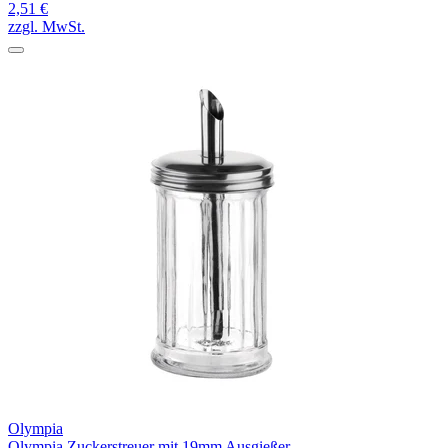
2,51 €
zzgl. MwSt.
Olympia
Olympia Zuckerstreuer mit 19mm Ausgießer