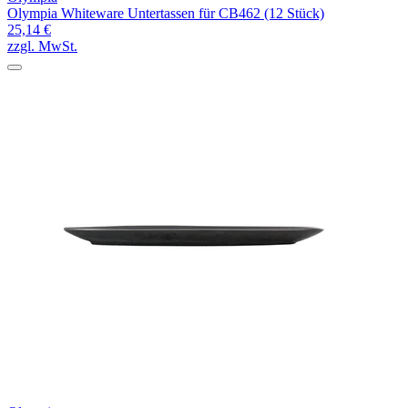
Olympia Whiteware Untertassen für CB462 (12 Stück)
25,14 €
zzgl. MwSt.