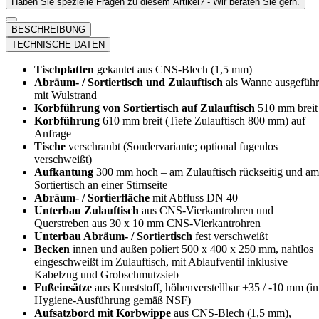
Haben Sie spezielle Fragen zu diesem Artikel? - Wir beraten Sie gern.
BESCHREIBUNG
TECHNISCHE DATEN
Tischplatten
gekantet aus CNS-Blech (1,5 mm)
Abräum- / Sortiertisch und Zulauftisch
als Wanne ausgeführ
mit Wulstrand
Korbführung von Sortiertisch auf Zulauftisch
510 mm breit
Korbführung
610 mm breit (Tiefe Zulauftisch 800 mm) auf
Anfrage
Tische
verschraubt (Sondervariante; optional fugenlos
verschweißt)
Aufkantung
300 mm hoch – am Zulauftisch rückseitig und am
Sortiertisch an einer Stirnseite
Abräum- / Sortierfläche
mit Abfluss DN 40
Unterbau Zulauftisch
aus CNS-Vierkantrohren und
Querstreben aus 30 x 10 mm CNS-Vierkantrohren
Unterbau Abräum- / Sortiertisch
fest verschweißt
Becken
innen und außen poliert 500 x 400 x 250 mm, nahtlos
eingeschweißt im Zulauftisch, mit Ablaufventil inklusive
Kabelzug und Grobschmutzsieb
Fußeinsätze
aus Kunststoff, höhenverstellbar +35 / -10 mm (in
Hygiene-Ausführung gemäß NSF)
Aufsatzbord mit Korbwippe
aus CNS-Blech (1,5 mm),