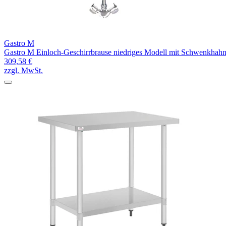
Gastro M
Gastro M Einloch-Geschirrbrause niedriges Modell mit Schwenkhah
309,58 €
zzgl. MwSt.