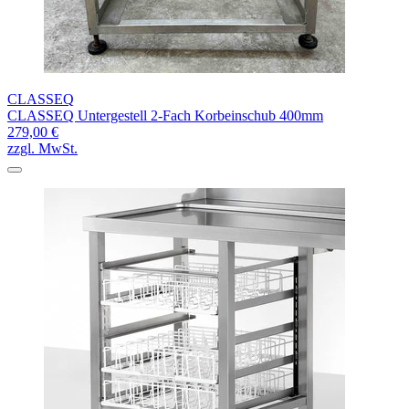
CLASSEQ
CLASSEQ Untergestell 2-Fach Korbeinschub 400mm
279,00 €
zzgl. MwSt.