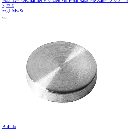
Polar Deckelscharnier Ersatzteil Für Polar Saladette Zähler 2 & 3 Tür
3,72 €
zzgl. MwSt.
Buffalo