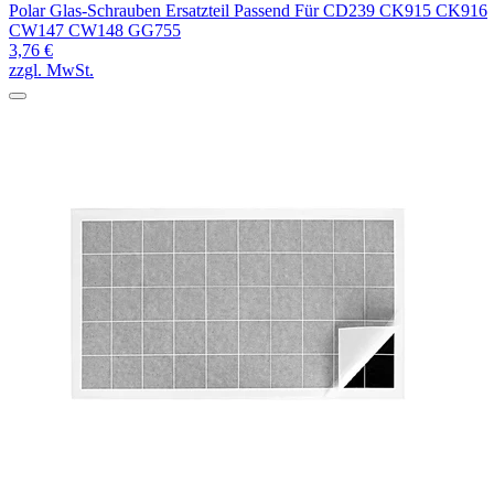
Polar Glas-Schrauben Ersatzteil Passend Für CD239 CK915 CK916
CW147 CW148 GG755
3,76 €
zzgl. MwSt.