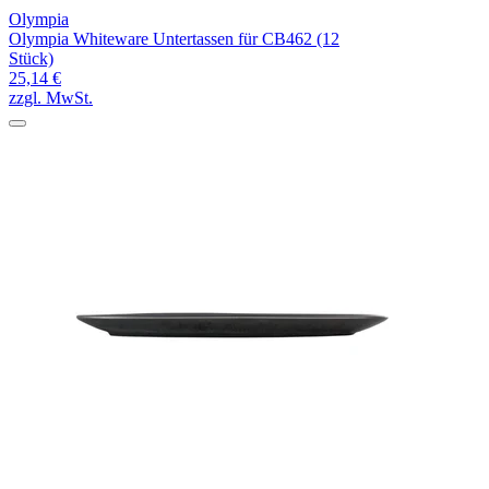
Olympia
Olympia Whiteware Untertassen für CB462 (12
Stück)
25,14 €
zzgl. MwSt.