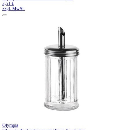
2,51 €
zzgl. MwSt.
Olympia