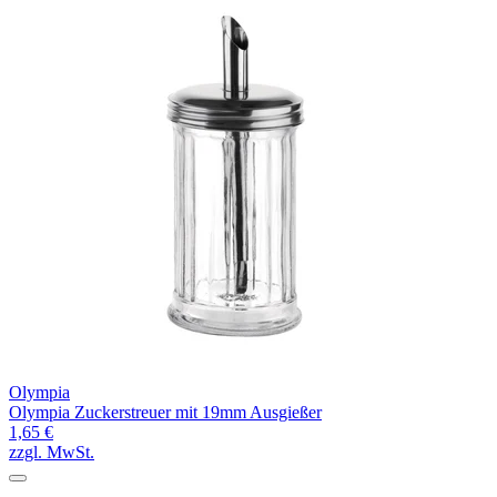
Olympia
Olympia Zuckerstreuer mit 19mm Ausgießer
1,65 €
zzgl. MwSt.